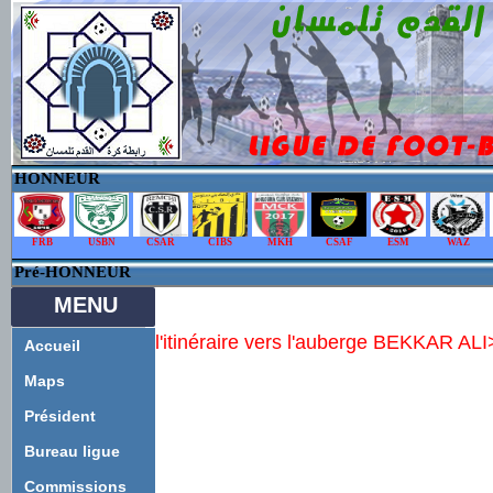
HONNEUR
FRB
USBN
CSAR
CIBS
MKH
CSAF
ESM
WAZ
Pré-HONNEUR
MENU
l'itinéraire vers l'auberge BEKKAR AL
Accueil
Maps
Président
Bureau ligue
Commissions