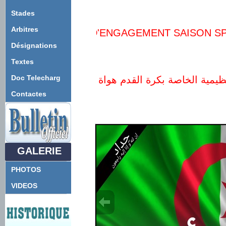
Stades
Arbitres
Désignations
Textes
Doc Telecharg
Contactes
GALERIE
PHOTOS
VIDEOS