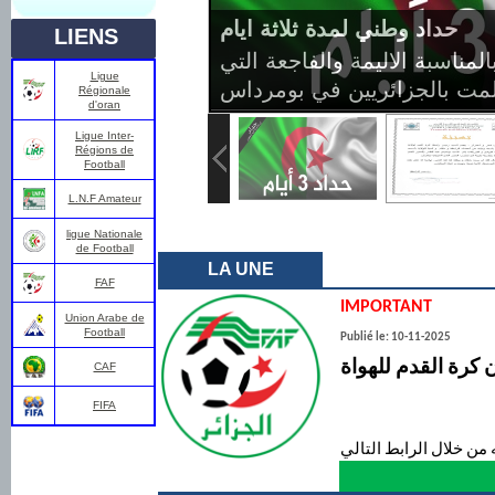
حداد وطني لمدة ثلاثة ايام
LIENS
لمناسبة الاليمة والفاجعة التي
Ligue
لمت بالجزائريين في بومرداس
Régionale
d'oran
Ligue Inter-
Régions de
Football
L.N.F Amateur
ligue Nationale
de Football
LA UNE
FAF
IMPORTANT
Union Arabe de
Football
Publié le: 10-11-2025
CAF
FIFA
 من خلال الرابط التالي