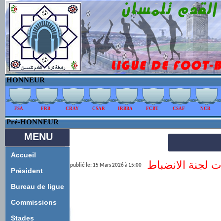
HONNEUR
FSA
FRB
CRAY
CSAR
IRBBA
FCBT
CSAF
NCR
Pré-HONNEUR
MENU
Accueil
ت لجنة الانضباط
publié le: 15 Mars 2026 à 15:00
Président
Bureau de ligue
Commissions
Stades